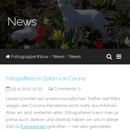
News
Fotogruppe Ihlow
/
News
/
News
Fotografieren in Zeiten von Corona
29.11.2020 10:32
Comments: 0
Leider konnten wir unsere monatlichen Treffen seit März
wegen der Corona-Pandemie nicht mehr durchführen.
Aber wir sind weiterhin aktiv: fotografieren kann man ja
prima auch alleine, und dreimal haben wir uns in dieser
Zeit zu
Exkursionen
getroffen — mit den geboteten