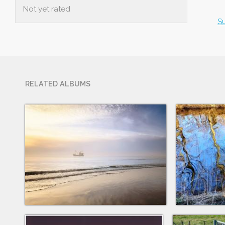
Not yet rated
S
RELATED ALBUMS