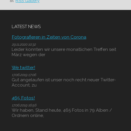
RSS Gallery
LATEST NEWS
Fotografieren in Zeiten von Corona
29.11.2020 10:32
Leider konnten wir unsere monatlichen Treffen seit
März wegen der
We twitter!
17.06.2019 17:06
Gut angelaufen ist unser noch recht neuer Twitter-
Account, zu
465 Fotos!
17.06.2019 16:56
Wir haben, Stand heute, 465 Fotos in 79 Alben /
Ordnern online,