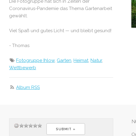
Die Fotogruppe hat sich in Zeiten der
Coronavirus-Pandemie das Thema Gartenarbeit
gewählt.
Viel Spaß und gutes Licht — und bleibt gesund!
- Thomas
Fotogruppe Ihlow
,
Garten
,
Heimat
,
Natur
,
Wettbewerb
Album RSS
N
O