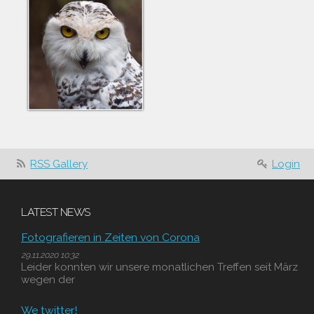
RSS Gallery
Login
LATEST NEWS
Fotografieren in Zeiten von Corona
29.11.2020 10:32
Leider konnten wir unsere monatlichen Treffen seit März
wegen der
We twitter!