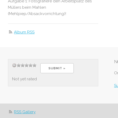
Aufgabe 1: Fotografiere den Arbeitsplatz des
Müllers beim Mahlen
(Mehlpiep/Absackvorrichtung)!
Album RSS
N
O
Not yet rated
S
RSS Gallery