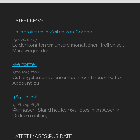
LATEST NEWS
Fotografieren in Zeiten von Corona
29.11.2020 10:32
Leider konnten wir unsere monatlichen Treffen seit
März wegen der
We twitter!
17.06.2019 17:06
Gut angelaufen ist unser noch recht neuer Twitter-
Account, zu
465 Fotos!
17.06.2019 16:56
Wir haben, Stand heute, 465 Fotos in 79 Alben /
Ordnern online,
LATEST IMAGES (PUB. DATE)