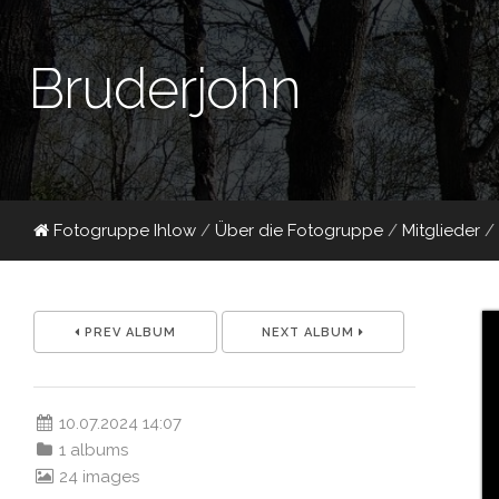
Bruderjohn
Fotogruppe Ihlow
/
Über die Fotogruppe
/
Mitglieder
/
PREV ALBUM
NEXT ALBUM
10.07.2024 14:07
1 albums
24 images