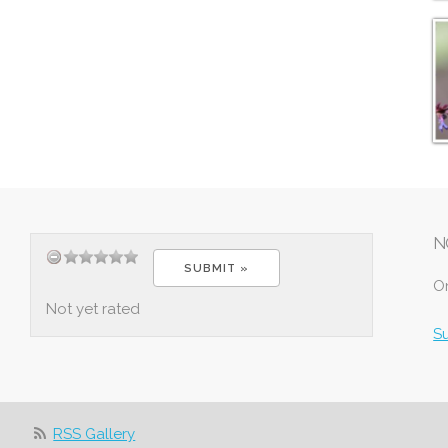
N
O
Not yet rated
S
RSS Gallery