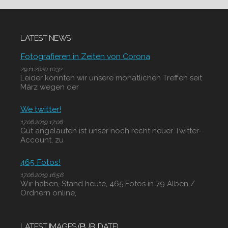
LATEST NEWS
Fotografieren in Zeiten von Corona
29.11.2020 10:32
Leider konnten wir unsere monatlichen Treffen seit
März wegen der
We twitter!
17.06.2019 17:06
Gut angelaufen ist unser noch recht neuer Twitter-
Account, zu
465 Fotos!
17.06.2019 16:56
Wir haben, Stand heute, 465 Fotos in 79 Alben /
Ordnern online,
LATEST IMAGES (PUB. DATE)