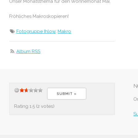
Unser Monatsthema für den Wonnemonat Mai.
Fröhliches Makroskopieren!
Fotogruppe Ihlow
,
Makro
Album RSS
N
O
Rating 1.5 (2 votes)
S