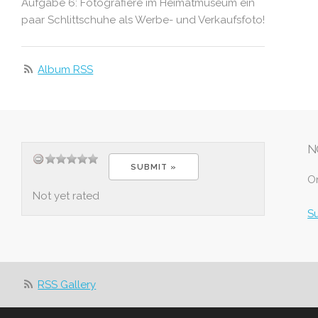
Aufgabe 6: Fotografiere im Heimatmuseum ein
paar Schlittschuhe als Werbe- und Verkaufsfoto!
Album RSS
N
O
Not yet rated
S
RSS Gallery