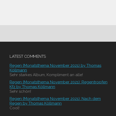
LATEST COMMENTS
Regen (Monatsthema November 2021) by Thomas
Köllmann
Sehr starkes Album, Kompliment an alle!
Regen (Monatsthema November 2021): Regentropfen
Kfz by Thomas Köllmann
Sehr schön!
Regen (Monatsthema November 2021): Nach dem
Regen by Thomas Köllmann
Cool!