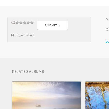
N
O
Not yet rated
S
RELATED ALBUMS