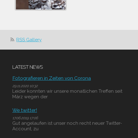
RSS Gallery
LATEST NEWS
Fotografieren in Zeiten von Corona
29.11.2020 10:32
Leider konnten wir unsere monatlichen Treffen seit
März wegen der
We twitter!
17.06.2019 17:06
Gut angelaufen ist unser noch recht neuer Twitter-
Account, zu