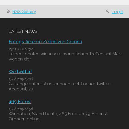
RSS Gallery
Login
LATEST NEWS
Fotografieren in Zeiten von Corona
29.11.2020 10:32
Leider konnten wir unsere monatlichen Treffen seit März
wegen der
We twitter!
17.06.2019 17:06
Gut angelaufen ist unser noch recht neuer Twitter-
Account, zu
465 Fotos!
17.06.2019 16:56
Wir haben, Stand heute, 465 Fotos in 79 Alben /
Ordnern online,