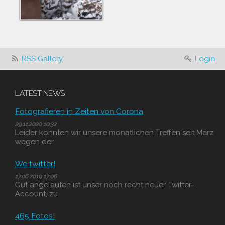
RSS Gallery
Login
LATEST NEWS
Fotografieren in Zeiten von Corona
29.11.2020 10:32
Leider konnten wir unsere monatlichen Treffen seit März
wegen der
We twitter!
17.06.2019 17:06
Gut angelaufen ist unser noch recht neuer Twitter-
Account, zu
465 Fotos!