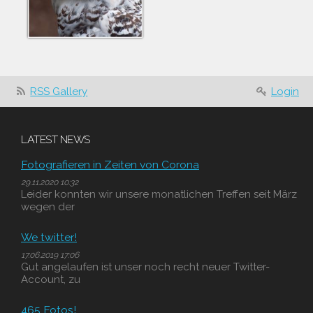
RSS Gallery
Login
LATEST NEWS
Fotografieren in Zeiten von Corona
29.11.2020 10:32
Leider konnten wir unsere monatlichen Treffen seit März
wegen der
We twitter!
17.06.2019 17:06
Gut angelaufen ist unser noch recht neuer Twitter-
Account, zu
465 Fotos!