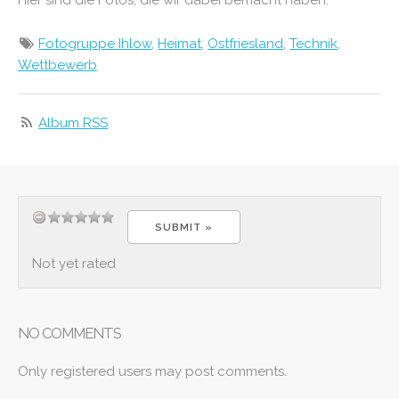
Hier sind die Fotos, die wir dabei bemacht haben.
Fotogruppe Ihlow
,
Heimat
,
Ostfriesland
,
Technik
,
Wettbewerb
Album RSS
Not yet rated
NO COMMENTS
Only registered users may post comments.