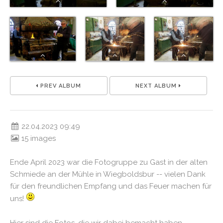
PREV ALBUM
NEXT ALBUM
22.04.2023 09:49
15 images
Ende April 2023 war die Fotogruppe zu Gast in der alten
Schmiede an der Mühle in Wiegboldsbur -- vielen Dank
für den freundlichen Empfang und das Feuer machen für
uns!