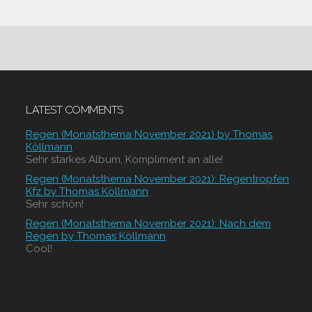
LATEST COMMENTS
Regen (Monatsthema November 2021) by Thomas
Köllmann
Sehr starkes Album, Kompliment an alle!
Regen (Monatsthema November 2021): Regentropfen
Kfz by Thomas Köllmann
Sehr schön!
Regen (Monatsthema November 2021): Nach dem
Regen by Thomas Köllmann
Cool!