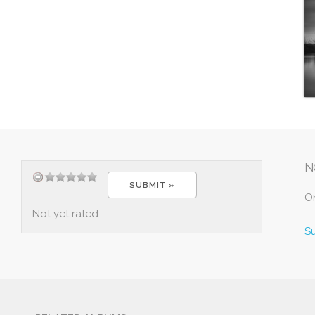
N
O
Not yet rated
S