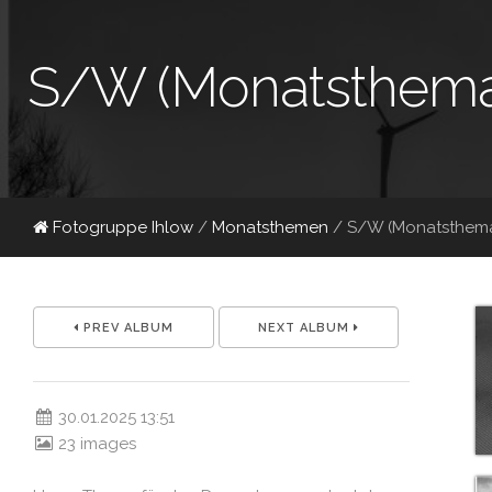
S/W (Monatsthema
Fotogruppe Ihlow
/
Monatsthemen
/
S/W (Monatsthem
PREV ALBUM
NEXT ALBUM
30.01.2025 13:51
23 images