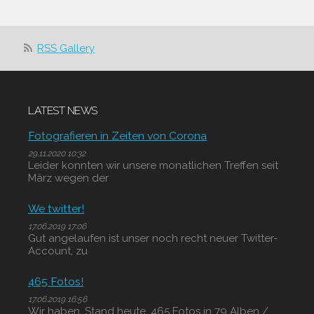
RSS Gallery
LATEST NEWS
Fotografieren in Zeiten von Corona
29.11.2020 10:32
Leider konnten wir unsere monatlichen Treffen seit
März wegen der
We twitter!
17.06.2019 17:06
Gut angelaufen ist unser noch recht neuer Twitter-
Account, zu
465 Fotos!
17.06.2019 16:56
Wir haben, Stand heute, 465 Fotos in 79 Alben /