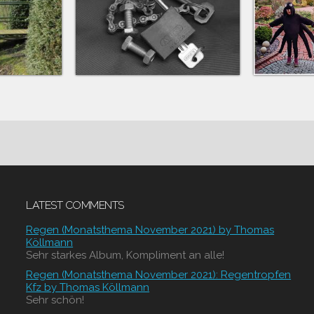
LATEST COMMENTS
Regen (Monatsthema November 2021) by Thomas
Köllmann
Sehr starkes Album, Kompliment an alle!
Regen (Monatsthema November 2021): Regentropfen
Kfz by Thomas Köllmann
Sehr schön!