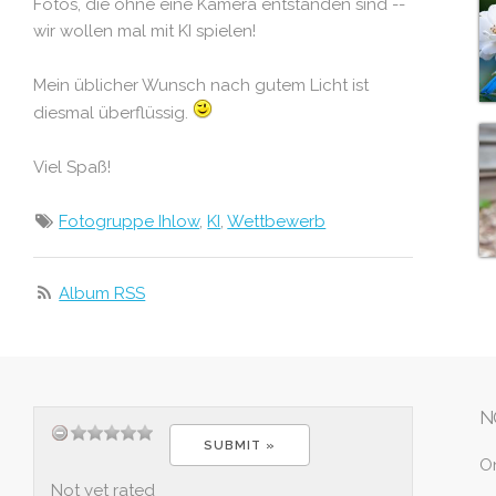
Fotos, die ohne eine Kamera entstanden sind --
wir wollen mal mit KI spielen!
Mein üblicher Wunsch nach gutem Licht ist
diesmal überflüssig.
Viel Spaß!
Fotogruppe Ihlow
,
KI
,
Wettbewerb
Album RSS
N
O
Not yet rated