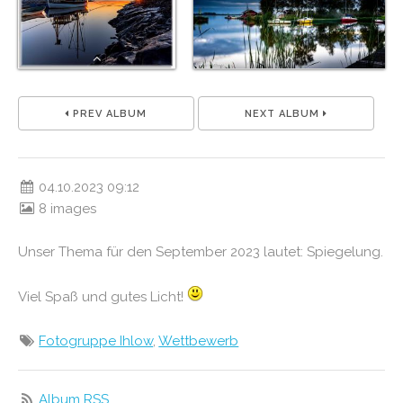
PREV ALBUM
NEXT ALBUM
04.10.2023 09:12
8 images
Unser Thema für den September 2023 lautet: Spiegelung.
Viel Spaß und gutes Licht!
Fotogruppe Ihlow
,
Wettbewerb
Album RSS