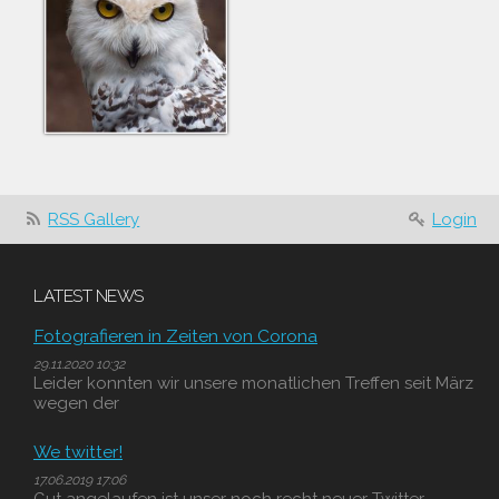
RSS Gallery
Login
LATEST NEWS
Fotografieren in Zeiten von Corona
29.11.2020 10:32
Leider konnten wir unsere monatlichen Treffen seit März
wegen der
We twitter!
17.06.2019 17:06